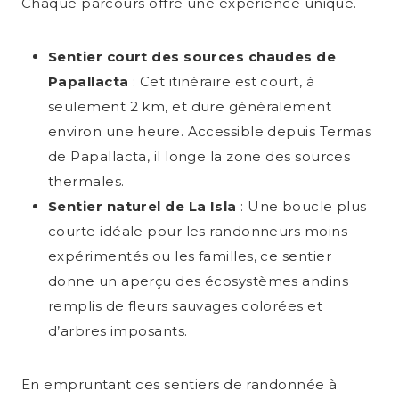
Chaque parcours offre une expérience unique.
connexion, paramètres utilisateur
Base juridique :
Art. 6(1)(a) RGPD (Consentement)
Base juridique :
Art. 6(1)(c) RGPD (obligation légale)
Finalité :
Suivi des conversions et remarketing
Base juridique :
Art. 6(1)(f) RGPD (intérêt légitime)
Confidentialité :
Non spécifié
Confidentialité :
sur Pinterest
Politique de confidentialité ↗
Sentier court des sources chaudes de
Confidentialité :
Non spécifié
Transfert de données :
EU-US Data Privacy Framework
Base juridique :
Art. 6(1)(a) RGPD (Consentement)
Transfert de données :
Aucun transfert vers des pays tiers —
Papallacta
: Cet itinéraire est court, à
données traitées sur des serveurs dans
Transfert de données :
Non spécifié
Confidentialité :
Non spécifié
seulement 2 km, et dure généralement
l'UE (Allemagne)
Transfert de données :
EU-US Data Privacy Framework
environ une heure. Accessible depuis Termas
de Papallacta, il longe la zone des sources
thermales.
Sentier naturel de La Isla
: Une boucle plus
courte idéale pour les randonneurs moins
expérimentés ou les familles, ce sentier
donne un aperçu des écosystèmes andins
remplis de fleurs sauvages colorées et
d’arbres imposants.
En empruntant ces sentiers de randonnée à