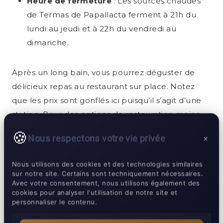
Heure de fermeture
: Les sources chaudes
de Termas de Papallacta ferment à 21h du
lundi au jeudi et à 22h du vendredi au
dimanche.
Après un long bain, vous pourrez déguster de
délicieux repas au restaurant sur place. Notez
que les prix sont gonflés ici puisqu’il s’agit d’une
station. Pour des options de restauration moins
chères, pensez aux restaurants qui bordent la
Nous respectons votre vie privée
×
route juste à l’extérieur de l’entrée principale, qui
coûtent la moitié du prix de ceux de la station
Nous utilisons des cookies et des technologies similaires
balnéaire Thermas de Papallacta.
sur notre site. Certains sont techniquement nécessaires.
Avec votre consentement, nous utilisons également des
cookies pour analyser l'utilisation de notre site et
personnaliser le contenu.