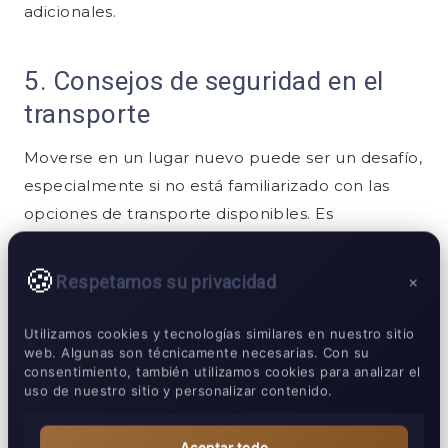
adicionales.
5. Consejos de seguridad en el
transporte
Moverse en un lugar nuevo puede ser un desafío,
especialmente si no está familiarizado con las
opciones de transporte disponibles. Es
importante tener cuidado al utilizar métodos de
transporte no regulados, ya que pueden
Respetamos su privacidad
×
conllevar riesgos como estafas y problemas de
seguridad.
Utilizamos cookies y tecnologías similares en nuestro sitio
web. Algunas son técnicamente necesarias. Con su
consentimiento, también utilizamos cookies para analizar el
Identificación de métodos de transporte
uso de nuestro sitio y personalizar contenido.
seguros:
Aceptar todo