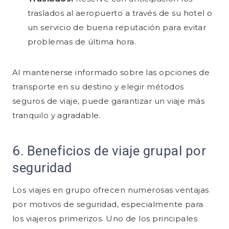
Finalidad:
Seguimiento de conversiones y
Base legal:
Art. 6(1)(f) RGPD (interés legítimo)
Privacidad:
No especificado
traslados al aeropuerto a través de su hotel o
Privacidad:
remarketing en Pinterest
Política de privacidad ↗
un servicio de buena reputación para evitar
Privacidad:
No especificado
Transferencia de datos:
EU-US Data Privacy Framework
Base legal:
Art. 6(1)(a) RGPD (Consentimiento)
Transferencia de datos:
Sin transferencia a terceros países —
problemas de última hora.
datos procesados en servidores de la
Transferencia de datos:
No especificado
Privacidad:
No especificado
UE (Alemania)
Transferencia de datos:
EU-US Data Privacy Framework
Al mantenerse informado sobre las opciones de
transporte en su destino y elegir métodos
seguros de viaje, puede garantizar un viaje más
tranquilo y agradable.
6. Beneficios de viaje grupal por
seguridad
Los viajes en grupo ofrecen numerosas ventajas
por motivos de seguridad, especialmente para
los viajeros primerizos. Uno de los principales