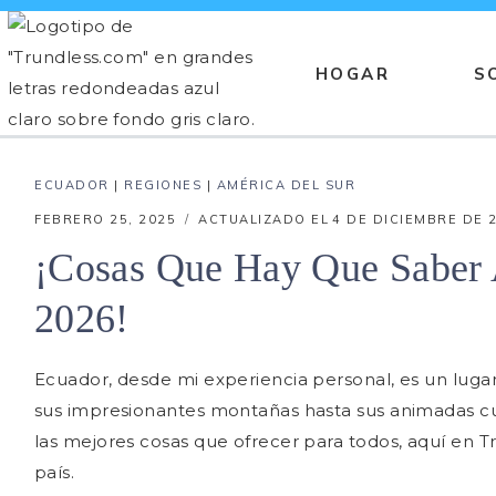
Saltar
al
HOGAR
S
contenido
HOGAR
BLOG
REGIONES
ECUADOR
|
REGIONES
|
AMÉRICA DEL SUR
ÁFRICA
FEBRERO 25, 2025
ACTUALIZADO EL
4 DE DICIEMBRE DE 
LESOTHO
¡Cosas Que Hay Que Saber 
SUDÁFRICA
2026!
CÁUCASO
Ecuador, desde mi experiencia personal, es un lugar
GEORGIA
sus impresionantes montañas hasta sus animadas cul
CARIBE
las mejores cosas que ofrecer para todos, aquí en
país.
CUBA