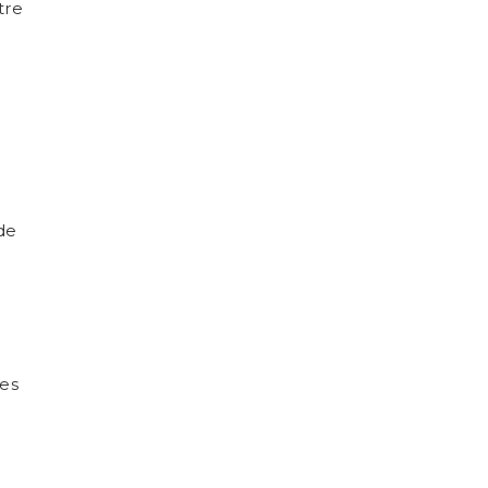
tre
 es