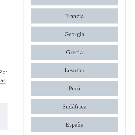
Francia
Georgia
Grecia
Lesotho
 Por
las
Perú
Sudáfrica
España