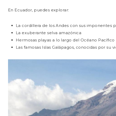
EUROPA
En Ecuador, puedes explorar:
BÉLGICA
La cordillera de los Andes con sus imponentes p
FRANCIA
La exuberante selva amazónica
GRECIA
Hermosas playas a lo largo del Océano Pacífico
ESPAÑA
Las famosas Islas Galápagos, conocidas por su vi
AMÉRICA DEL SUR
BRASIL
ECUADOR
PERÚ
CONSEJOS DE VIAJE
GUÍAS DE LA CIUDAD
ESENCIALES DE VIAJE