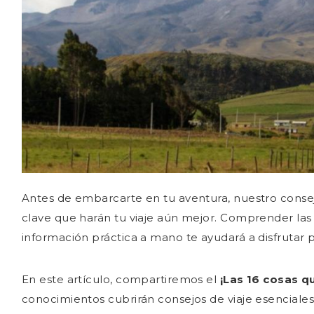
SEGURIDAD
INSPÍRATE PARA VIAJAR
SOBRE NOSOTROS
Antes de embarcarte en tu aventura, nuestro conse
clave que harán tu viaje aún mejor. Comprender la
información práctica a mano te ayudará a disfrutar
En este artículo, compartiremos el
¡Las 16 cosas q
conocimientos cubrirán consejos de viaje esenciales 