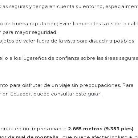
ias seguras y tenga en cuenta su entorno, especialmen
axi de buena reputación; Evite llamar a los taxis de la call
 para mayor seguridad.
jetos de valor fuera de la vista para disuadir a posibles
el o a los lugareños de confianza sobre las áreas seguras
to para disfrutar de un viaje sin preocupaciones. Para
ar en Ecuador, puede consultar este
guiar
.
cuentra en un impresionante
2.855 metros (9.353 pies)
sgos de
mal de montaña
, que puede afectar incluso a lo