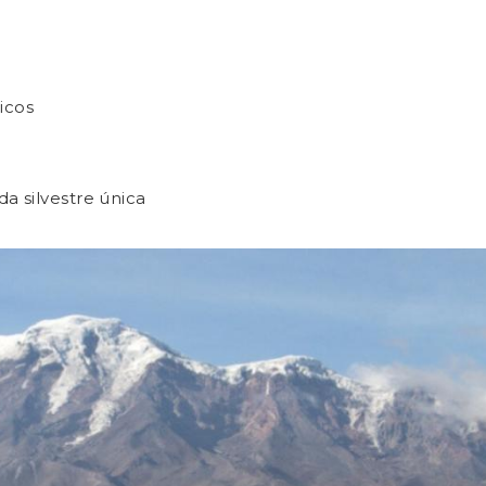
icos
da silvestre única