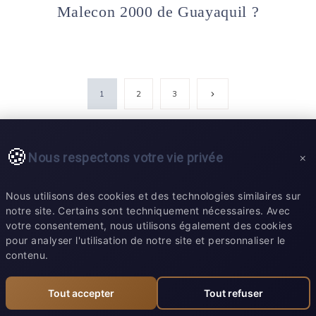
Malecon 2000 de Guayaquil ?
Page
1
2
3
suivante
Nous respectons votre vie privée
×
Blog
Nous utilisons des cookies et des technologies similaires sur
notre site. Certains sont techniquement nécessaires. Avec
Guides de la ville
votre consentement, nous utilisons également des cookies
Les essentiels de
pour analyser l'utilisation de notre site et personnaliser le
voyage
contenu.
Sécurité
Politique de
Tout accepter
Tout refuser
confidentialité