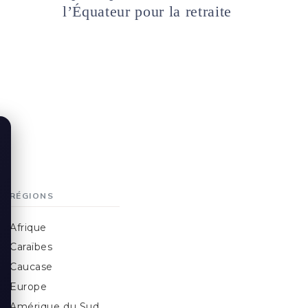
l’Équateur pour la retraite
RÉGIONS
Afrique
Caraïbes
Caucase
Europe
Amérique du Sud