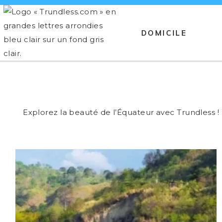
Aller
au
DOMICILE
contenu
DOMICILE
BLOG
RÉGIONS
AFRIQUE
LESOTHO
Explorez la beauté de l’Équateur avec Trundless !
AFRIQUE DU SUD
CAUCASE
GÉORGIE
CARAÏBES
CUBA