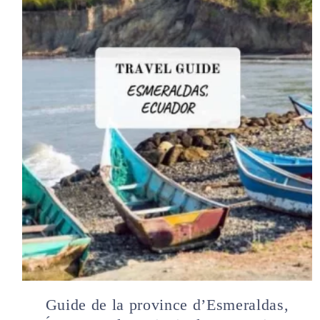
EUROPE
BELGIQUE
FRANCE
GRÈCE
ESPAGNE
AMÉRIQUE DU SUD
BRÉSIL
ÉQUATEUR
PÉROU
CONSEILS DE VOYAGE
GUIDES DE LA VILLE
Guide de la province d’Esmeraldas,
LES ESSENTIELS DE VOYAGE