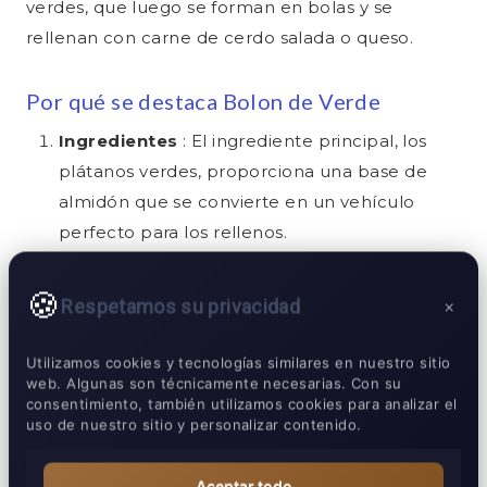
verdes, que luego se forman en bolas y se
rellenan con carne de cerdo salada o queso.
Por qué se destaca Bolon de Verde
Ingredientes
: El ingrediente principal, los
plátanos verdes, proporciona una base de
almidón que se convierte en un vehículo
perfecto para los rellenos.
Textura
: Cuando se fríe, el bolón de verde
logra un exterior crujiente mientras mantiene
Respetamos su privacidad
×
un interior suave y tierno.
Utilizamos cookies y tecnologías similares en nuestro sitio
web. Algunas son técnicamente necesarias. Con su
Para una experiencia auténtica, disfrute de estas
consentimiento, también utilizamos cookies para analizar el
bolas de plátano con una guarnición de salsa
uso de nuestro sitio y personalizar contenido.
picante o
ají
para agregar un toque extra. Ya sea
que esté paseando por pueblos costeros o
Aceptar todo