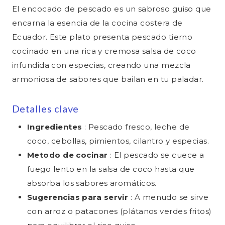
Finalidad:
Seguimiento de conversiones y
El encocado de pescado es un sabroso guiso que
Base legal:
Art. 6(1)(f) RGPD (interés legítimo)
Privacidad:
No especificado
Privacidad:
remarketing en Pinterest
Política de privacidad ↗
encarna la esencia de la cocina costera de
Privacidad:
No especificado
Transferencia de datos:
EU-US Data Privacy Framework
Base legal:
Art. 6(1)(a) RGPD (Consentimiento)
Transferencia de datos:
Sin transferencia a terceros países —
Ecuador. Este plato presenta pescado tierno
datos procesados en servidores de la
Transferencia de datos:
No especificado
Privacidad:
No especificado
cocinado en una rica y cremosa salsa de coco
UE (Alemania)
Transferencia de datos:
EU-US Data Privacy Framework
infundida con especias, creando una mezcla
armoniosa de sabores que bailan en tu paladar.
Detalles clave
Ingredientes
: Pescado fresco, leche de
coco, cebollas, pimientos, cilantro y especias.
Metodo de cocinar
: El pescado se cuece a
fuego lento en la salsa de coco hasta que
absorba los sabores aromáticos.
Sugerencias para servir
: A menudo se sirve
con arroz o patacones (plátanos verdes fritos)