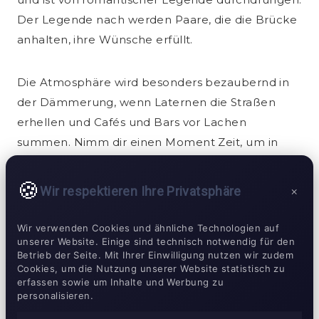
Der Legende nach werden Paare, die die Brücke
anhalten, ihre Wünsche erfüllt.
Die Atmosphäre wird besonders bezaubernd in
der Dämmerung, wenn Laternen die Straßen
erhellen und Cafés und Bars vor Lachen
summen. Nimm dir einen Moment Zeit, um in
einer der örtlichen Bars zu verweilen und einen
Pisco Sour zu genießen, während du die Anblicke
Wir respektieren Ihre Privatsphäre
×
und Geräusche um dich herum genießt.
Barrancos lebendige Energie und reiche
Wir verwenden Cookies und ähnliche Technologien auf
Geschichte schaffen ein unvergessliches
unserer Website. Einige sind technisch notwendig für den
Betrieb der Seite. Mit Ihrer Einwilligung nutzen wir zudem
Abenderlebnis, perfekt, um den künstlerischen
Cookies, um die Nutzung unserer Website statistisch zu
Geist von Lima zu umarmen.
erfassen sowie um Inhalte und Werbung zu
personalisieren.