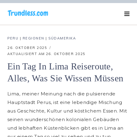
Zum
Inhalt
springen
PERU
|
REGIONEN
|
SÜDAMERIKA
26. OKTOBER 2025
AKTUALISIERT AM
26. OKTOBER 2025
Ein Tag In Lima Reiseroute,
Alles, Was Sie Wissen Müssen
Lima, meiner Meinung nach die pulsierende
Hauptstadt Perus, ist eine lebendige Mischung
aus Geschichte, Kultur und köstlichem Essen. Mit
seinen wunderschönen kolonialen Gebäuden
und lebhaften Küstenblicken gibt es in Lima an
nur einem Tag so viel zu sehen und zu tun.