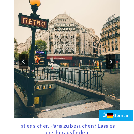
German
Ist es sicher, Paris zu besuchen? Lass es
Ei
en
uns herausfinden