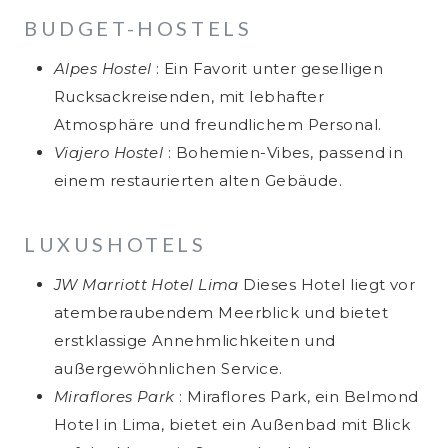
Art. 7
Benutzereinstellungen
Rechtsgrundlage:
Art. 6 Abs. 1 lit. a DSGVO (Einwilligung)
BUDGET-HOSTELS
Zweck:
Conversion-Tracking und Remarketing auf
Rechtsgrundlage:
Art. 6 Abs. 1 lit. c DSGVO (rechtliche
Rechtsgrundlage:
Art. 6 Abs. 1 lit. f DSGVO (berechtigtes
Datenschutz:
Nicht angegeben
Pinterest
Verpflichtung)
Interesse)
Alpes Hostel
: Ein Favorit unter geselligen
Drittlandtransfer:
EU-US Data Privacy Framework
Rechtsgrundlage:
Art. 6 Abs. 1 lit. a DSGVO (Einwilligung)
Datenschutz:
Datenschutzerklärung ↗
Rucksackreisenden, mit lebhafter
Datenschutz:
Nicht angegeben
Datenschutz:
Nicht angegeben
Atmosphäre und freundlichem Personal.
Drittlandtransfer:
Keine Übermittlung in Drittländer — alle
Drittlandtransfer:
Nicht angegeben
Daten werden auf Servern in der EU
Viajero Hostel
: Bohemien-Vibes, passend in
Drittlandtransfer:
EU-US Data Privacy Framework
(Deutschland) verarbeitet
einem restaurierten alten Gebäude.
LUXUSHOTELS
JW Marriott Hotel Lima
Dieses Hotel liegt vor
atemberaubendem Meerblick und bietet
erstklassige Annehmlichkeiten und
außergewöhnlichen Service.
Miraflores Park
: Miraflores Park, ein Belmond
Hotel in Lima, bietet ein Außenbad mit Blick